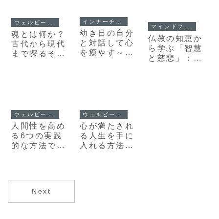
インナーチャイルド
ウェルビーイング
マインドフルネス
幼き日の自分
魂とは何か？
仏教の知恵か
と対話して心
古代から現代
ら学ぶ「智慧
を癒やす～イ
まで探るその
と慈悲」：人
ンナーチャイ
神秘
生を豊かにす
ルドで本来の
る二大要素
自分へ～
ウェルビーイング
ウェルビーイング
人間性を高め
心が満たされ
る6つの実践
る人生を手に
的な方法で豊
入れる方法：
かな人生を手
57.5%の人が
に入れよう
抱える悩みの
原因
Next