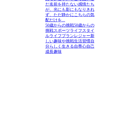
だ名前を持たない感情たち
が、光にも影にもなりきれ
ず、ただ静かにこちらの気
配だけを...
50歳からの挑戦
50歳からの
挑戦
スポーツ
ライフスタイ
ル
ライフプラン
レジャー
新
しい趣味や挑戦
生活習慣
自
分らしく生きる
自尊心
自己
成長
趣味