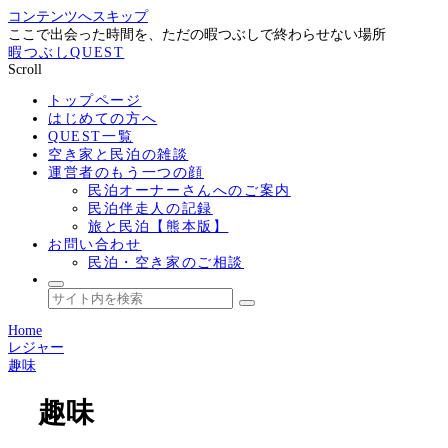
コンテンツへスキップ
ここで出会った時間を、ただの暇つぶしで終わらせない場所
暇つぶしQUEST
Scroll
トップページ
はじめての方へ
QUEST一覧
空き家と民泊の雑談
運営者のもう一つの顔
民泊オーナーさんへのご案内
民泊伴走人の記録
旅と民泊【熊本版】
お問い合わせ
民泊・空き家のご相談
Home
レジャー
趣味
趣味