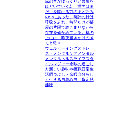
風の音がゆっくりと言葉を
ほどいていく朝、世界はま
だ目を開ける前のまどろみ
の中にあった。時計の針は
呼吸を忘れ、時間だけが部
屋の片隅で縮こまりながら
存在を確かめている。机の
上には、昨夜書きかけのメ
モと乾き...
ウェルビーイング
ストレ
ス・メンタルケア
メンタル
メンタルヘルス
ライフスタ
イル
レジャー
余暇の過ごし
方
新しい趣味や挑戦
日常生
活
暇つぶし・余暇
自分らし
く生きる
自尊心
自己肯定感
趣味