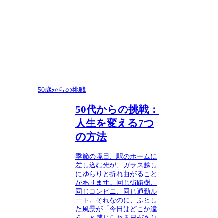
50歳からの挑戦
50代からの挑戦：
人生を変える7つ
の方法
季節の境目、駅のホームに
差し込む光が、ガラス越し
にゆらりと折れ曲がること
があります。同じ街路樹、
同じコンビニ、同じ通勤ル
ート。それなのに、ふとし
た風景が「今日はどこか違
う」と感じられる日があり