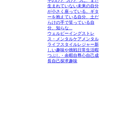
そのひとつひとつに、まだ
生まれていない未来の自分
が小さく座っている。ギタ
ーを抱えている自分、土だ
らけの手で笑っている自
分、知らな...
ウェルビーイング
ストレ
ス・メンタルケア
メンタル
ライフスタイル
レジャー
新
しい趣味や挑戦
日常生活
暇
つぶし・余暇
自尊心
自己成
長
自己探求
趣味