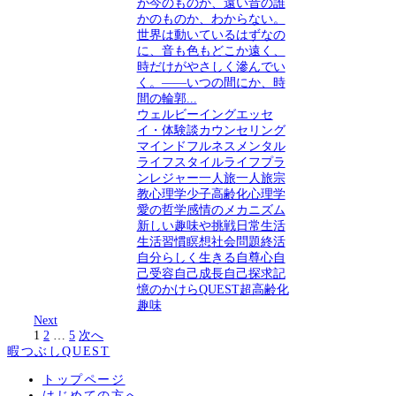
が今のものか、遠い昔の誰
かのものか、わからない。
世界は動いているはずなの
に、音も色もどこか遠く、
時だけがやさしく滲んでい
く。――いつの間にか、時
間の輪郭...
ウェルビーイング
エッセ
イ・体験談
カウンセリング
マインドフルネス
メンタル
ライフスタイル
ライフプラ
ン
レジャー
一人旅
一人旅
宗
教心理学
少子高齢化
心理学
愛の哲学
感情のメカニズム
新しい趣味や挑戦
日常生活
生活習慣
瞑想
社会問題
終活
自分らしく生きる
自尊心
自
己受容
自己成長
自己探求
記
憶のかけらQUEST
超高齢化
趣味
Next
1
2
…
5
次へ
暇つぶしQUEST
トップページ
はじめての方へ