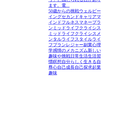
ます。電...
50歳からの挑戦
ウェルビー
イング
セカンドキャリア
マ
インドフルネス
マネープラ
ン
ミッドライフクライシス
ミッドライフクライシス
メ
ンタル
ライフスタイル
ライ
フプラン
レジャー
副業
心理
学
感情のメカニズム
新しい
趣味や挑戦
日常生活
生活習
慣
瞑想
自分らしく生きる
自
尊心
自己成長
自己探求
起業
趣味