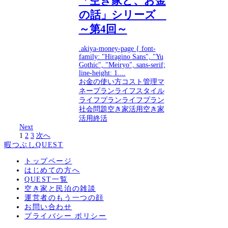
「空き家と、お金
の話」シリーズ
～第4回～
.akiya-money-page { font-
family: "Hiragino Sans", "Yu
Gothic", "Meiryo", sans-serif;
line-height: 1....
お金の使い方
コスト管理
マ
ネープラン
ライフスタイル
ライフプラン
ライフプラン
社会問題
空き家活用
空き家
活用
終活
Next
1
2
3
次へ
暇つぶしQUEST
トップページ
はじめての方へ
QUEST一覧
空き家と民泊の雑談
運営者のもう一つの顔
お問い合わせ
プライバシー ポリシー