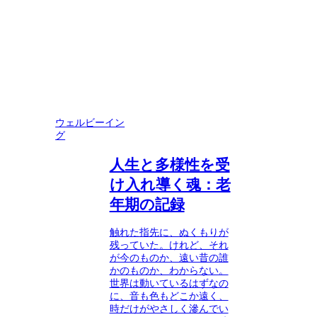
ウェルビーイン
グ
人生と多様性を受
け入れ導く魂：老
年期の記録
触れた指先に、ぬくもりが
残っていた。けれど、それ
が今のものか、遠い昔の誰
かのものか、わからない。
世界は動いているはずなの
に、音も色もどこか遠く、
時だけがやさしく滲んでい