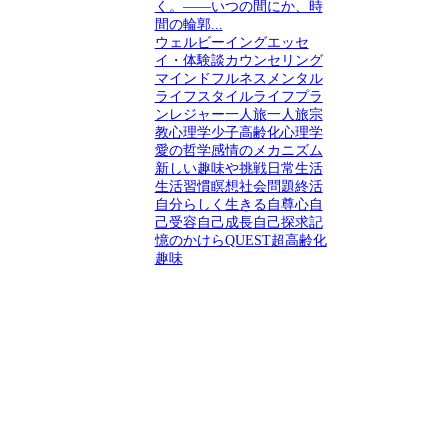
く。――いつの間にか、時
間の輪郭...
ウェルビーイング
エッセ
イ・体験談
カウンセリング
マインドフルネス
メンタル
ライフスタイル
ライフプラ
ン
レジャー
一人旅
一人旅
宗
教心理学
少子高齢化
心理学
愛の哲学
感情のメカニズム
新しい趣味や挑戦
日常生活
生活習慣
瞑想
社会問題
終活
自分らしく生きる
自尊心
自
己受容
自己成長
自己探求
記
憶のかけらQUEST
超高齢化
趣味