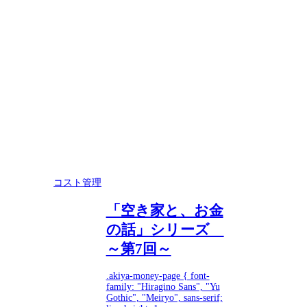
コスト管理
「空き家と、お金
の話」シリーズ
～第7回～
.akiya-money-page { font-
family: "Hiragino Sans", "Yu
Gothic", "Meiryo", sans-serif;