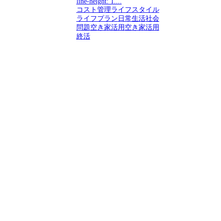
line-height: 1....
コスト管理
ライフスタイル
ライフプラン
日常生活
社会
問題
空き家活用
空き家活用
終活