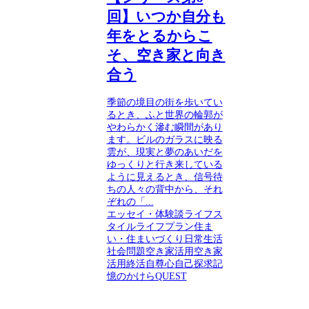
回】いつか自分も
年をとるからこ
そ、空き家と向き
合う
季節の境目の街を歩いてい
るとき、ふと世界の輪郭が
やわらかく滲む瞬間があり
ます。ビルのガラスに映る
雲が、現実と夢のあいだを
ゆっくりと行き来している
ように見えるとき、信号待
ちの人々の背中から、それ
ぞれの「...
エッセイ・体験談
ライフス
タイル
ライフプラン
住ま
い・住まいづくり
日常生活
社会問題
空き家活用
空き家
活用
終活
自尊心
自己探求
記
憶のかけらQUEST