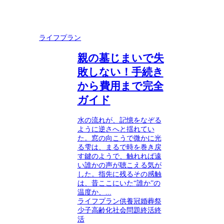
ライフプラン
親の墓じまいで失
敗しない！手続き
から費用まで完全
ガイド
水の流れが、記憶をなぞる
ように逆さへと揺れてい
た。窓の向こうで微かに光
る雫は、まるで時を巻き戻
す鍵のようで、触れれば遠
い誰かの声が聴こえる気が
した。指先に残るその感触
は、昔ここにいた“誰か”の
温度か、...
ライフプラン
供養
冠婚葬祭
少子高齢化
社会問題
終活
終
活