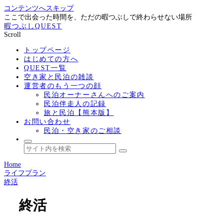
コンテンツへスキップ
ここで出会った時間を、ただの暇つぶしで終わらせない場所
暇つぶしQUEST
Scroll
トップページ
はじめての方へ
QUEST一覧
空き家と民泊の雑談
運営者のもう一つの顔
民泊オーナーさんへのご案内
民泊伴走人の記録
旅と民泊【熊本版】
お問い合わせ
民泊・空き家のご相談
Home
ライフプラン
終活
終活