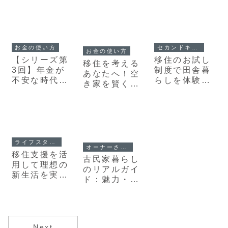
お金の使い方
セカンドキャリア
お金の使い方
【シリーズ第
移住のお試し
移住を考える
3回】年金が
制度で田舎暮
あなたへ！空
不安な時代
らしを体験！
き家を賢く活
に、空き家が
新たな生活へ
用する方法
そっと支える
の第一歩を踏
話
み出そう
ライフスタイル
オーナーさんへ
移住支援を活
古民家暮らし
用して理想の
のリアルガイ
新生活を実現
ド：魅力・費
する方法
用・物件探し
Next