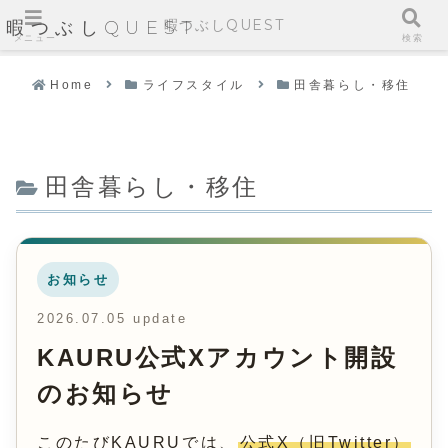
暇つぶしQUEST
暇つぶしQUEST
メニュー
検索
Home
ライフスタイル
田舎暮らし・移住
田舎暮らし・移住
お知らせ
2026.07.05 update
KAURU公式Xアカウント開設
のお知らせ
このたびKAURUでは、
公式X（旧Twitter）