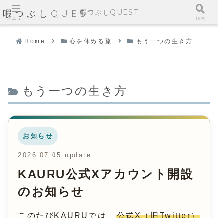
暇つぶしQUEST
暇つぶしQUEST
メニュー
検索
Home
心を休める旅
もう一つの生き方
もう一つの生き方
お知らせ
2026.07.05 update
KAURU公式Xアカウント開設
のお知らせ
このたびKAURUでは、
公式X（旧Twitter）