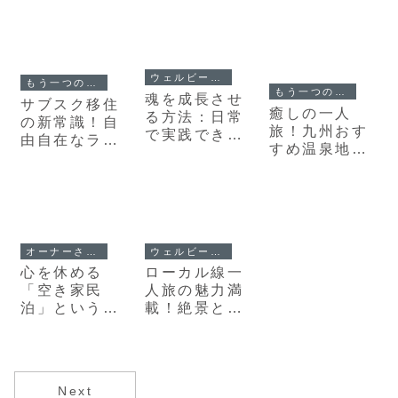
ウェルビーイング
もう一つの生き方
もう一つの生き方
魂を成長させ
サブスク移住
癒しの一人
る方法：日常
の新常識！自
旅！九州おす
で実践できる
由自在なライ
すめ温泉地と
5つのステッ
フスタイルを
滞在型宿で心
プで人生が変
手に入れよう
身リフレッシ
わる
ュ
オーナーさんへ
ウェルビーイング
心を休める
ローカル線一
「空き家民
人旅の魅力満
泊」という選
載！絶景と地
択肢（阿蘇・
域文化を楽し
天草編）
む癒しの旅
Next