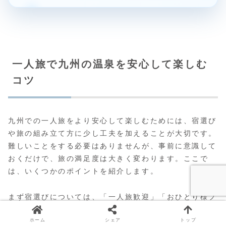
一人旅で九州の温泉を安心して楽しむ
コツ
九州での一人旅をより安心して楽しむためには、宿選び
や旅の組み立て方に少し工夫を加えることが大切です。
難しいことをする必要はありませんが、事前に意識して
おくだけで、旅の満足度は大きく変わります。ここで
は、いくつかのポイントを紹介します。
まず宿選びについては、「一人旅歓迎」「おひとり様プ
ラン」などの表記がある宿を優先して探すと良いでしょ
ホーム
シェア
トップ
う。口コミで「一人旅で利用しました」「女性一人でも