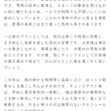
です。専用の浴衣に着替え、スタッフの案内を受けなが
ら砂に横たわるため、一人での利用でも戸惑いにくい仕
組みになっています。じんわり身体の芯から温まる感覚
は、普通の温泉とはまた違った気持ち良さがあります。
一人旅のプランとしては、初日は昼ごろ指宿に到着し、
まず砂むし温泉を楽しむ流れが定番です。入浴後は海沿
いを散歩しながら、潮風を感じたり、夕暮れの景色を眺
めたりできます。その後、宿にチェックインして大浴場
や露天風呂で温まり、のんびりとした夜を過ごすと良い
でしょう。
二日目は、朝の静かな時間帯に温泉に入り、ゆっくり朝
食をとる過ごし方もおすすめです。チェックアウト後
は、早めに鹿児島市内へ移動し、城山展望台や繁華街な
どを軽く観光してから帰るコースも人気です。遠くまで
移動する分、行きと帰りの日は無理のないスケジュール
を組むことが大切です。