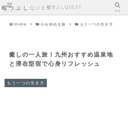
暇つぶしQUEST
暇つぶしQUEST
メニュー
検索
Home
心を休める旅
もう一つの生き方
癒しの一人旅！九州おすすめ温泉地
と滞在型宿で心身リフレッシュ
もう一つの生き方