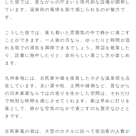
した宿では、昔ながらの佇まいと現代的な設備が調和し
ています。温泉街の風情を肌で感じられるのが魅力で
す。
こうした宿では、落ち着いた雰囲気の中で静かに過ごす
ことができます。一人旅の方なら、ゆったりと時間が流
れる宿での滞在を満喫できるでしょう。周辺を散策した
り、読書に熱中したりと、自分らしい過ごし方が楽しめ
ます。
九州各地には、古民家や蔵を改装した小さな温泉宿も点
在しています。太い梁や柱、土間や縁側など、昔ながら
の日本家屋ならではの造りを生かした空間は、それだけ
で特別な時間を感じさせてくれます。夜は早めに灯りを
落として、静かな空気のなかで過ごすのも贅沢なひとと
きです。
古民家風の宿は、大型のホテルに比べて宿泊客の人数が