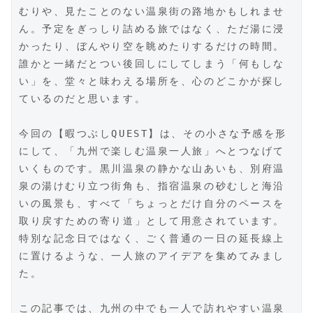
むりや、見たことのない温泉街の路地かもしれませ
ん。予定をぎっしり詰める旅ではなく、ただ湯に浸
かったり、ぼんやり空を眺めたりするだけの時間。
誰かと一緒だとつい後回しにしてしまう「何もしな
い」を、堂々と味わえる場所を、心のどこかが探し
ているのだと思います。
今回の【暇つぶしQUEST】は、その小さな予感を形
にして、「九州で楽しむ温泉一人旅」へとつなげて
いくものです。黒川温泉の静かな山あいも、別府温
泉の湯けむり立つ街角も、指宿温泉の砂むしと海沿
いの風景も、すべて「ちょっとだけ自分のペースを
取り戻すための寄り道」として用意されています。
特別な記念日ではなく、ごく普通の一日の延長線上
に置けるような、一人旅のアイデアを集めてみまし
た。
この記事では、九州の中でも一人で訪れやすい温泉