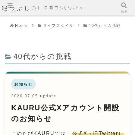
暇つぶしQUEST
暇つぶしQUEST
メニュー
検索
Home
ライフスタイル
40代からの挑戦
40代からの挑戦
お知らせ
2026.07.05 update
KAURU公式Xアカウント開設
のお知らせ
このたびKAURUでは、
公式X（旧Twitter）