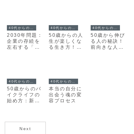
40代からの挑戦
40代からの挑戦
40代からの挑戦
2030年問題：
50歳からの人
50歳から伸び
企業の存続を
生が楽しくな
る人の秘訣！
左右する「超
る生き方！第
前向きな人生
高齢化社会」
二の人生を豊
を手に入れる
への備え
かに過ごすヒ
方法
ント
40代からの挑戦
40代からの挑戦
50歳からのバ
本当の自分に
イクライフの
出会う魂の変
始め方：新た
容プロセス
な冒険と自由
を手に入れよ
う！
Next