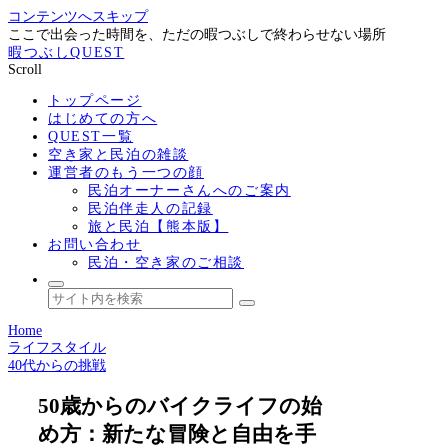
コンテンツへスキップ
ここで出会った時間を、ただの暇つぶしで終わらせない場所
暇つぶしQUEST
Scroll
トップページ
はじめての方へ
QUEST一覧
空き家と民泊の雑談
運営者のもう一つの顔
民泊オーナーさんへのご案内
民泊伴走人の記録
旅と民泊【熊本版】
お問い合わせ
民泊・空き家のご相談
Home
ライフスタイル
40代からの挑戦
50歳からのバイクライフの始
め方：新たな冒険と自由を手