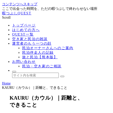
コンテンツへスキップ
ここで出会った時間を、ただの暇つぶしで終わらせない場所
暇つぶしQUEST
Scroll
トップページ
はじめての方へ
QUEST一覧
空き家と民泊の雑談
運営者のもう一つの顔
民泊オーナーさんへのご案内
民泊伴走人の記録
旅と民泊【熊本版】
お問い合わせ
民泊・空き家のご相談
Home
KAURU（カウル）｜距離と、できること
KAURU（カウル）｜距離と、
できること