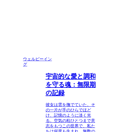
ウェルビーイン
グ
宇宙的な愛と調和
を守る魂：無限期
の記録
彼女は雲を撫でていた。そ
の一片が手のひらでほど
け、記憶のように淡く光
る。空気の粒ひとつまで意
志をもつこの世界で、私た
ちは何度も生まれ、無数の