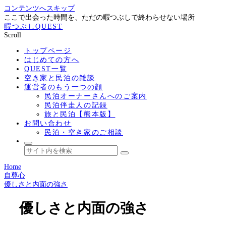
コンテンツへスキップ
ここで出会った時間を、ただの暇つぶしで終わらせない場所
暇つぶしQUEST
Scroll
トップページ
はじめての方へ
QUEST一覧
空き家と民泊の雑談
運営者のもう一つの顔
民泊オーナーさんへのご案内
民泊伴走人の記録
旅と民泊【熊本版】
お問い合わせ
民泊・空き家のご相談
Home
自尊心
優しさと内面の強さ
優しさと内面の強さ