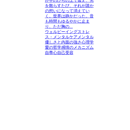
が手のひらの上で震え、光
を散らすたび、それが誰か
の想いになって消えてい
く。世界は静かだった。音
も時間もゆるやかに止ま
り、ただ胸の...
ウェルビーイング
ストレ
ス・メンタルケア
メンタル
優しさと内面の強さ
心理学
愛の哲学
感情のメカニズム
自尊心
自己受容