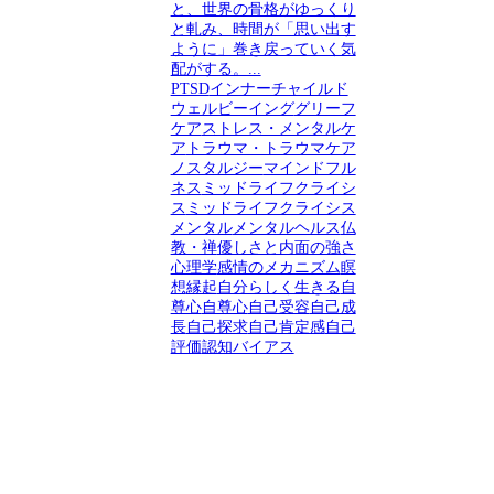
と、世界の骨格がゆっくり
と軋み、時間が「思い出す
ように」巻き戻っていく気
配がする。...
PTSD
インナーチャイルド
ウェルビーイング
グリーフ
ケア
ストレス・メンタルケ
ア
トラウマ・トラウマケア
ノスタルジー
マインドフル
ネス
ミッドライフクライシ
ス
ミッドライフクライシス
メンタル
メンタルヘルス
仏
教・禅
優しさと内面の強さ
心理学
感情のメカニズム
瞑
想
縁起
自分らしく生きる
自
尊心
自尊心
自己受容
自己成
長
自己探求
自己肯定感
自己
評価
認知バイアス