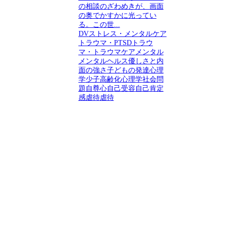
の相談のざわめきが、画面
の奥でかすかに光ってい
る。この世...
DV
ストレス・メンタルケア
トラウマ・PTSD
トラウ
マ・トラウマケア
メンタル
メンタルヘルス
優しさと内
面の強さ
子どもの発達心理
学
少子高齢化
心理学
社会問
題
自尊心
自己受容
自己肯定
感
虐待
虐待