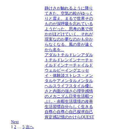
静けさが触れるように降り
てきた。空気の粒がゆっく
りと震え、まるで世界その
ものが深呼吸を忘れている
ようだった。思考の奥で何
かがほどけていく、それが
現実なのか夢なのかも分か
らなくなる。風の音が遠く
から名を...
アダルトチルドレン
アダル
トチルドレン
インナーチャ
イルド
インナーチャイルド
ウェルビーイング
エッセ
イ・体験談
ストレス・メン
タルケア
メンタル
メンタル
ヘルス
ライフスタイル
優し
さと内面の強さ
心理学
感情
のメカニズム
日常生活
暇つ
ぶし・余暇
生活環境の改善
生活習慣
自分らしく生きる
自尊心
自尊心
自己探求
自己
肯定感
記憶のかけらQUEST
Next
1
2
…
5
次へ