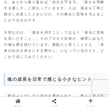
も、あとから振り返れば「自分を守る力」「誰かを理解
する優しさ」に変わっていきます。人は、過去を丁寧に
抱きしめ直したときにだけ、その痛みに意味を与えるこ
とができるのです。
大切なのは、「過去を消すこと」ではなく「過去に意味
を見いだすこと」。そのプロセス自体が、確実にあなた
の魂を磨き続けています。無駄だと思うことさえ、「未
来の自分を幸せにする肥やし」になっているのだと、ど
こかで信じてみてください。
魂の成長を日常で感じる小さなヒント
「昨日より少しだけ自分を褒められた」「怒りに流され
ず、深呼吸できた」「誰かの言葉に、素直に『ありがと
ホーム
シェア
トップ
う』と言えた」。こんなシンプルな変化こそ、成長のサ