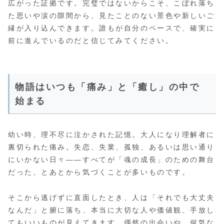
広がった証拠です。完璧ではないからこそ、こぼれ落ち
た思いや涙の隙間から、見たことのない景色や新しいご
縁が入り込んできます。誰もが自分のペースで、確実に
前に進んでいるのだと信じてみてください。
物語はいつも「痛み」と「癒し」の中で
始まる
幼い時、理不尽に泣かされた記憶。大人になり理解者に
裏切られた痛み。失恋、失業、孤独、あるいは思い通り
にいかない日々――すべてが「魂の成長」のための舞台
だった、とあとから気づくことが多いものです。
そこから逃げずに直面したとき、人は「それでも大丈夫
なんだ」と腑に落ち、本当に大切な人や価値観、手放し
てもいいものが見えてきます。偶然の出会いや、何気な