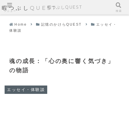
暇つぶしQUEST
暇つぶしQUEST
メニュー
検索
Home
記憶のかけらQUEST
エッセイ・
体験談
魂の成長：「心の奥に響く気づき」
の物語
エッセイ・体験談