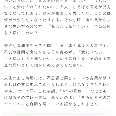
幼いころは、ただ目の前の世界を「楽しい」「うれし
い」と受け入れられたのに、大人になるほど答えが見え
なくなってしまう。他人が羨ましく思えたり、自分の価
値が分からなくなったりする。そんな時、胸の奥から小
さな声がするのです。「私はどう在りたい？ 本当は何
を大切にしたい？」
些細な違和感や日常の問いこそ、魂の成長の入口です。
不安や疑問が出てきた自分を責めず、「変わりたい」
「大切なものを知りたい」という気持ちを、そのまま素
直な願いとして抱きしめてみてください。
人生のある時期には、不思議と同じテーマや言葉が繰り
返し目の前に現れてきたりします。何気なく見たテレビ
や本、街中で耳にした会話、SNSの投稿…。なぜか心
に残るそのフレーズは、あなたの魂が「そろそろ次のス
テージへ」と合図を送っている証かもしれません。