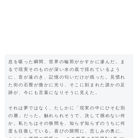
息を吸った瞬間、世界の輪郭がかすかに滲んだ。ま
るで現実そのものが深い水の底で揺れているよう
に、音が遠のき、記憶の匂いだけが残った。見慣れ
た街の石畳が微かに光り、そこに刻まれた誰かの足
跡が、今にも言葉になりそうに見えた。  
それは夢ではなく、たしかに「現実の中にひそむ別
の層」だった。触れられそうで、決して掴めない何
か。私たちはその狭間を、知らず知らずのうちに何
度も往復している。喜びの隙間に、悲しみの奥に、