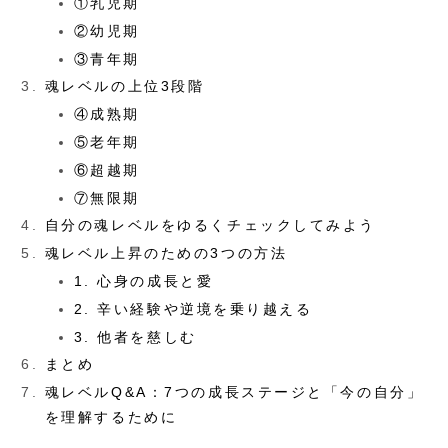
①乳児期
②幼児期
③青年期
魂レベルの上位3段階
④成熟期
⑤老年期
⑥超越期
⑦無限期
自分の魂レベルをゆるくチェックしてみよう
魂レベル上昇のための3つの方法
1. 心身の成長と愛
2. 辛い経験や逆境を乗り越える
3. 他者を慈しむ
まとめ
魂レベルQ&A：7つの成長ステージと「今の自分」
を理解するために