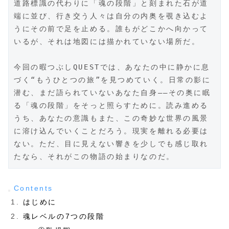
道路標識の代わりに「魂の段階」と刻まれた石が道
端に並び、行き交う人々は自分の内奥を覗き込むよ
うにその前で足を止める。誰もがどこかへ向かって
いるが、それは地図には描かれていない場所だ。
今回の暇つぶしQUESTでは、あなたの中に静かに息
づく“もうひとつの旅”を見つめていく。日常の影に
潜む、まだ語られていないあなた自身――その奥に眠
る「魂の段階」をそっと照らすために。読み進める
うち、あなたの意識もまた、この奇妙な世界の風景
に溶け込んでいくことだろう。現実を離れる必要は
ない。ただ、目に見えない響きを少しでも感じ取れ
たなら、それがこの物語の始まりなのだ。
Contents
はじめに
魂レベルの7つの段階