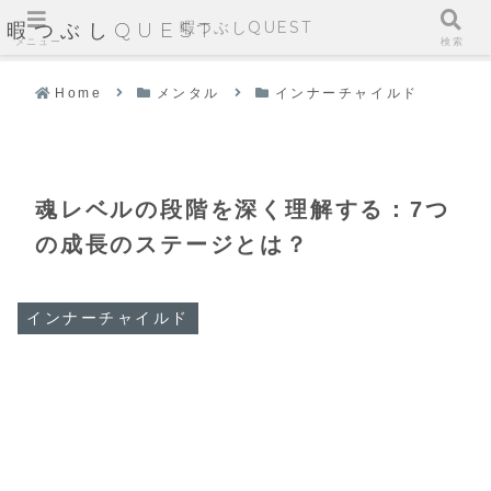
暇つぶしQUEST
暇つぶしQUEST
メニュー
検索
Home
メンタル
インナーチャイルド
魂レベルの段階を深く理解する：7つ
の成長のステージとは？
インナーチャイルド