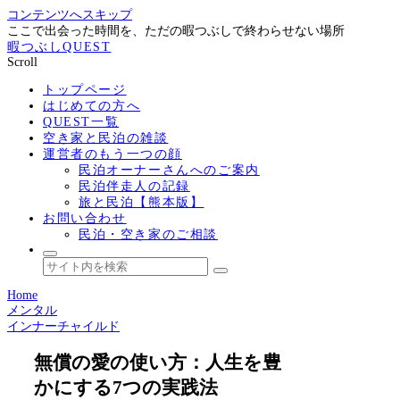
コンテンツへスキップ
ここで出会った時間を、ただの暇つぶしで終わらせない場所
暇つぶしQUEST
Scroll
トップページ
はじめての方へ
QUEST一覧
空き家と民泊の雑談
運営者のもう一つの顔
民泊オーナーさんへのご案内
民泊伴走人の記録
旅と民泊【熊本版】
お問い合わせ
民泊・空き家のご相談
Home
メンタル
インナーチャイルド
無償の愛の使い方：人生を豊
かにする7つの実践法