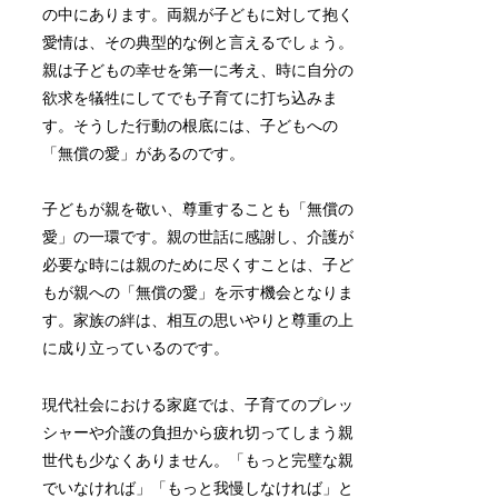
の中にあります。両親が子どもに対して抱く
愛情は、その典型的な例と言えるでしょう。
親は子どもの幸せを第一に考え、時に自分の
欲求を犠牲にしてでも子育てに打ち込みま
す。そうした行動の根底には、子どもへの
「無償の愛」があるのです。
子どもが親を敬い、尊重することも「無償の
愛」の一環です。親の世話に感謝し、介護が
必要な時には親のために尽くすことは、子ど
もが親への「無償の愛」を示す機会となりま
す。家族の絆は、相互の思いやりと尊重の上
に成り立っているのです。
現代社会における家庭では、子育てのプレッ
シャーや介護の負担から疲れ切ってしまう親
世代も少なくありません。「もっと完璧な親
でいなければ」「もっと我慢しなければ」と