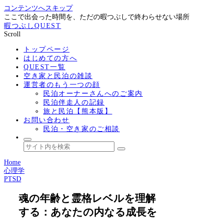
コンテンツへスキップ
ここで出会った時間を、ただの暇つぶしで終わらせない場所
暇つぶしQUEST
Scroll
トップページ
はじめての方へ
QUEST一覧
空き家と民泊の雑談
運営者のもう一つの顔
民泊オーナーさんへのご案内
民泊伴走人の記録
旅と民泊【熊本版】
お問い合わせ
民泊・空き家のご相談
Home
心理学
PTSD
魂の年齢と霊格レベルを理解
する：あなたの内なる成長を