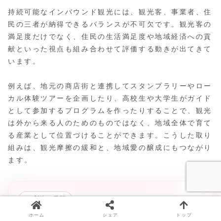
持続可能なインバウンド観光には、観光客、事業者、住
民の三者が納得できるバランスが不可欠です。観光客の
満足度だけでなく、住民の生活満足度や地域経済への貢
献といった視点も組み合わせて評価する動きが出てきて
います。
例えば、地元の商店街と連携してスタンプラリーやロー
カル体験ツアーを企画したり、高校生や大学生がガイド
として参加するプログラムを作ったりすることで、観光
は外から来る人のためのものではなく、地域全体で育て
る産業として位置づけることができます。こうした取り
組みは、観光摩擦の緩和と、地域愛の醸成にもつながり
ます。
✧
感謝の瞬間
ホーム
シェア
トップ
ちょっとした道案内や、おすすめのお店を一言伝えた