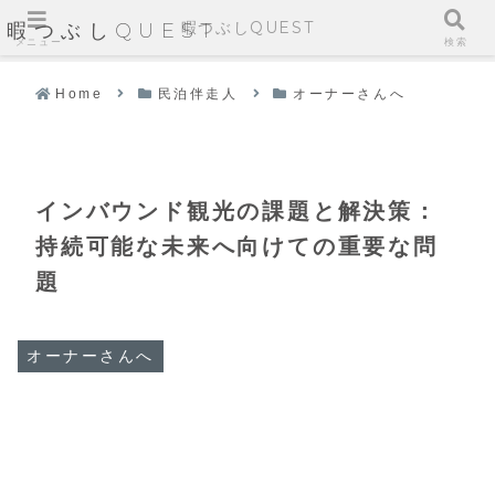
暇つぶしQUEST
暇つぶしQUEST
メニュー
検索
Home
民泊伴走人
オーナーさんへ
インバウンド観光の課題と解決策：
持続可能な未来へ向けての重要な問
題
オーナーさんへ