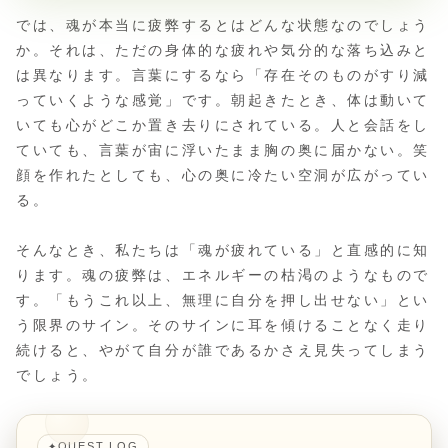
では、魂が本当に疲弊するとはどんな状態なのでしょう
か。それは、ただの身体的な疲れや気分的な落ち込みと
は異なります。言葉にするなら「存在そのものがすり減
っていくような感覚」です。朝起きたとき、体は動いて
いても心がどこか置き去りにされている。人と会話をし
ていても、言葉が宙に浮いたまま胸の奥に届かない。笑
顔を作れたとしても、心の奥に冷たい空洞が広がってい
る。
そんなとき、私たちは「魂が疲れている」と直感的に知
ります。魂の疲弊は、エネルギーの枯渇のようなもので
す。「もうこれ以上、無理に自分を押し出せない」とい
う限界のサイン。そのサインに耳を傾けることなく走り
続けると、やがて自分が誰であるかさえ見失ってしまう
でしょう。
QUEST LOG
✦