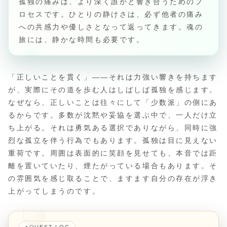
孤独の痛みは、より深く誰かと響き合うためのプ
ロセスです。ひとりの静けさは、必ず他者の痛み
への共感力や優しさとなって返ってきます。魂の
旅には、静かな時間も必要です。
「正しいことを貫く」――それは力強い響きを持ちます
が、実際にその道を歩む人はしばしば孤独を感じます。
なぜなら、正しいことは往々にして「少数派」の側にあ
るからです。多数が沈黙や妥協を選ぶ中で、一人だけ立
ち上がる。それは勇気ある選択でありながら、同時に強
烈な孤立を伴う行為でもあります。孤独は目に見えない
重荷です。周囲は表面的に笑顔を見せても、本音では距
離を置いていたり、煙たがっている場合もあります。そ
の雰囲気を感じ取ることで、ますます自分の存在が浮き
上がってしまうのです。
QUEST LOG