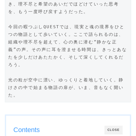
き、理不尽と希望のあいだでほどけていった思考
を、もう一度呼び戻すようだった。  
今回の暇つぶしQUESTでは、現実と魂の境界をひと
つの物語として歩いていく。ここで語られるのは、
組織や理不尽を超えて、心の奥に潜む“静かな正
義”の声。その声に耳を澄ませる時間は、きっとあな
たを少しだけあたたかく、そして深くしてくれるだ
ろう。  
光の粒が空中に漂い、ゆっくりと着地していく。静
けさの中で始まる物語の扉が、いま、音もなく開い
た。  
Contents
CLOSE