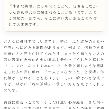
「小さな共感」に心を開くことで、想像もしなか
った勇気や安心に包まれることがあります。たと
え偶然の一言でも、そこに深い力があることを信
じて大丈夫です。
どんなに孤独で苦しい道でも、時に、ふと誰かの言葉や
存在が心に沁みる瞬間があります。例えば、信頼できる
同僚がふと声をかけてくれたり、まったく知らない人の
短い言葉が自分の内側の痛みを分かってくれたと感じた
り…。また、ネットや本の中で、自分と同じような経験
をした人の声に触れ、「一人じゃなかった」と安堵に似
た涙がこぼれることもあります。その一瞬は小さな光で
すが、確かに「魂の孤独」に優しい灯りを点けてくれる
のです。
共感に出会うことで、少しだけ重い心が緩み、また前へ
進めるような力が湧いてきます。「あなたの痛みは本物