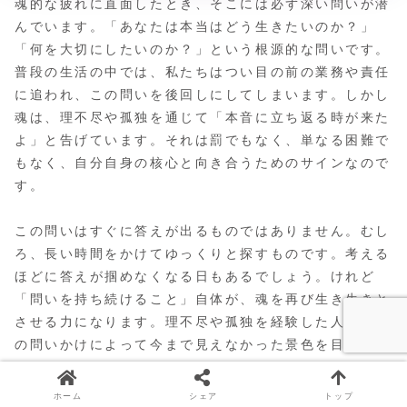
魂的な疲れに直面したとき、そこには必ず深い問いが潜
んでいます。「あなたは本当はどう生きたいのか？」
「何を大切にしたいのか？」という根源的な問いです。
普段の生活の中では、私たちはつい目の前の業務や責任
に追われ、この問いを後回しにしてしまいます。しかし
魂は、理不尽や孤独を通じて「本音に立ち返る時が来た
よ」と告げています。それは罰でもなく、単なる困難で
もなく、自分自身の核心と向き合うためのサインなので
す。
この問いはすぐに答えが出るものではありません。むし
ろ、長い時間をかけてゆっくりと探すものです。考える
ほどに答えが掴めなくなる日もあるでしょう。けれど
「問いを持ち続けること」自体が、魂を再び生き生きと
させる力になります。理不尽や孤独を経験した人は、そ
の問いかけによって今まで見えなかった景色を目にしま
す。
ホーム
シェア
トップ