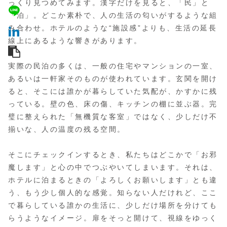
っくり見つめてみます。漢字だけを見ると、「民」と
「泊」。どこか素朴で、人の生活の匂いがするような組
み合わせ。ホテルのような“施設感”よりも、生活の延長
線上にあるような響きがあります。
実際の民泊の多くは、一般の住宅やマンションの一室、
あるいは一軒家そのものが使われています。玄関を開け
ると、そこには誰かが暮らしていた気配が、かすかに残
っている。壁の色、床の傷、キッチンの棚に並ぶ器。完
璧に整えられた「無機質な客室」ではなく、少しだけ不
揃いな、人の温度の残る空間。
そこにチェックインするとき、私たちはどこかで「お邪
魔します」と心の中でつぶやいてしまいます。それは、
ホテルに泊まるときの「よろしくお願いします」とも違
う、もう少し個人的な感覚。知らない人だけれど、ここ
で暮らしている誰かの生活に、少しだけ場所を分けても
らうようなイメージ。扉をそっと開けて、視線をゆっく