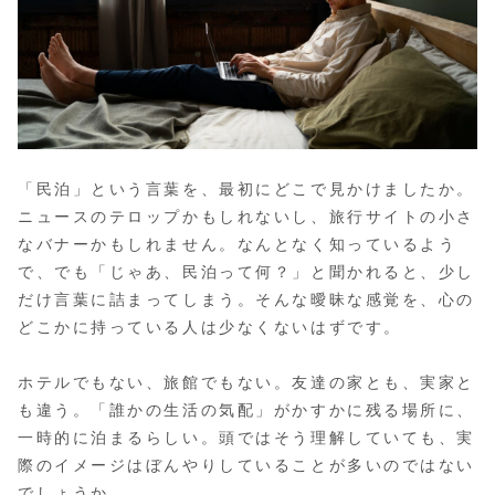
「民泊」という言葉を、最初にどこで見かけましたか。
ニュースのテロップかもしれないし、旅行サイトの小さ
なバナーかもしれません。なんとなく知っているよう
で、でも「じゃあ、民泊って何？」と聞かれると、少し
だけ言葉に詰まってしまう。そんな曖昧な感覚を、心の
どこかに持っている人は少なくないはずです。
ホテルでもない、旅館でもない。友達の家とも、実家と
も違う。「誰かの生活の気配」がかすかに残る場所に、
一時的に泊まるらしい。頭ではそう理解していても、実
際のイメージはぼんやりしていることが多いのではない
でしょうか。