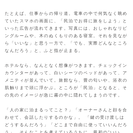
たとえば、仕事からの帰り道。電車の中で何気なく眺め
ていたスマホの画面に、「民泊でお得に旅をしよう」と
いった広告が流れてきます。写真には、おしゃれなリビ
ングルームや、木のぬくもりのある寝室。それを見なが
ら「いいな」と思う一方で、「でも、実際どんなところ
なんだろう」と、ふと指が止まる。
ホテルなら、なんとなく想像がつきます。チェックイン
カウンターがあって、白いシーツのベッドがあって、ア
メニティが並んでいて。旅館なら、畳の匂いや、浴衣の
肌触りまで頭に浮かぶ。ところが「民泊」となると、そ
の先のイメージが急に霧の中に隠れてしまうのです。
「人の家に泊まるってこと？」「オーナーさんと顔を合
わせて、会話したりするのかな」。 「鍵の受け渡しは
どうするんだろう」「どこまで自由に使っていいんだろ
う」。そんなことを考えているうちに、最初の“いい