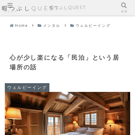
暇つぶしQUEST
暇つぶしQUEST
メニュー
検索
Home
メンタル
ウェルビーイング
心が少し楽になる「民泊」という居
場所の話
ウェルビーイング