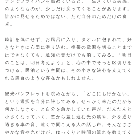
チンでフライパンを温めていると、「生きている実感」
のようなものが、少しだけ戻ってくることがあります。
誰かに見せるためではない、ただ自分のためだけの食
卓。
時計を気にせず、お風呂に入り、タオルに包まれて、好
きなときに布団に潜り込む。携帯の電源を切ることまで
はできなくても、通知の音だけでも消してみる。「明日
のことは、明日考えよう」と、心の中でそっと区切りを
つける。民泊という空間は、その小さな決心を支えてく
れる舞台のような存在かもしれません。
観光パンフレットを眺めながら、「どこにも行かない」
という選択を自分に許してみる。せっかく来たのだから
何かしなきゃ、と自分を急かしていた声が、だんだんと
小さくなっていく。窓から差し込む光の筋や、外を通り
過ぎる車の音、遠くで聞こえる人の話し声。そんなささ
やかな音や光だけが、ゆっくりと時間の流れを教えてく