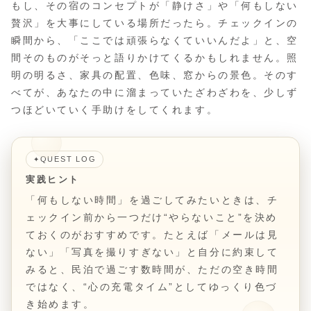
もし、その宿のコンセプトが「静けさ」や「何もしない
贅沢」を大事にしている場所だったら。チェックインの
瞬間から、「ここでは頑張らなくていいんだよ」と、空
間そのものがそっと語りかけてくるかもしれません。照
明の明るさ、家具の配置、色味、窓からの景色。そのす
べてが、あなたの中に溜まっていたざわざわを、少しず
つほどいていく手助けをしてくれます。
QUEST LOG
✦
実践ヒント
「何もしない時間」を過ごしてみたいときは、チ
ェックイン前から一つだけ“やらないこと”を決め
ておくのがおすすめです。たとえば「メールは見
ない」「写真を撮りすぎない」と自分に約束して
みると、民泊で過ごす数時間が、ただの空き時間
ではなく、“心の充電タイム”としてゆっくり色づ
き始めます。