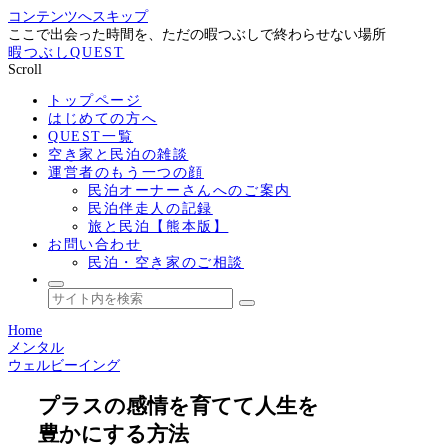
コンテンツへスキップ
ここで出会った時間を、ただの暇つぶしで終わらせない場所
暇つぶしQUEST
Scroll
トップページ
はじめての方へ
QUEST一覧
空き家と民泊の雑談
運営者のもう一つの顔
民泊オーナーさんへのご案内
民泊伴走人の記録
旅と民泊【熊本版】
お問い合わせ
民泊・空き家のご相談
Home
メンタル
ウェルビーイング
プラスの感情を育てて人生を
豊かにする方法