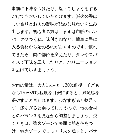
事前に下味をつけたり、塩・こしょうをする
だけでもおいしくいただけます。炭火の香ば
しい香りとお肉の旨味が絶妙な味わいを生み
出します。初心者の方は、まずは市販のハン
バーグやつくね、味付き肉など、簡単に手に
入る食材から始めるのがおすすめです。慣れ
てきたら、肉の部位を変えたり、タレやスパ
イスで下味を工夫したりと、バリエーション
を広げていきましょう。
お肉の量は、大人1人あたり300g前後、子ども
なら150〜200g程度を目安にすると、満足感を
得やすいと言われます。少なすぎると物足り
ず、多すぎると余ってしまうので、他の食材
とのバランスを見ながら調整しましょう。焼
くときは、強火ゾーンで表面に焼き色をつ
け、弱火ゾーンでじっくり火を通すと、パサ