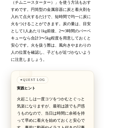
（チムニースターター）」を使う方法もおす
すめです。円筒型の金属容器に炭と着火剤を
入れて点火するだけで、短時間で均一に炭に
火をつけることができます。炭の量は、目安
として1人あたり1kg前後、2〜3時間のバーベ
キューなら合計3〜5kg程度を用意しておくと
安心です。火を扱う際は、風向きやまわりの
人の位置を確認し、子どもが近づかないよう
に注意しましょう。
QUEST LOG
✦
実践ヒント
火起こしは一度コツをつかむとぐっと
気楽になりますが、最初は誰でも戸惑
うものなので、当日は時間に余裕を持
って早めに着火を始めておくと安心で
す。事前に動画やイラスト付きの記事