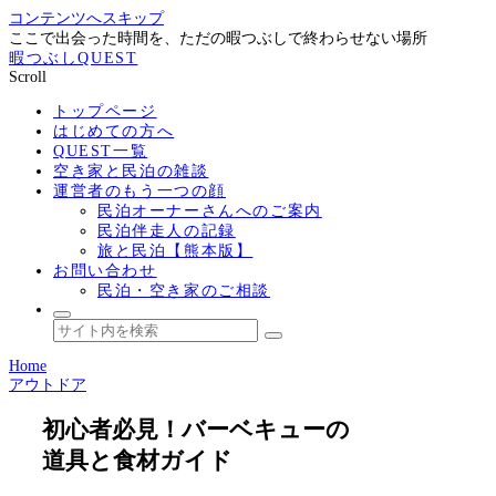
コンテンツへスキップ
ここで出会った時間を、ただの暇つぶしで終わらせない場所
暇つぶしQUEST
Scroll
トップページ
はじめての方へ
QUEST一覧
空き家と民泊の雑談
運営者のもう一つの顔
民泊オーナーさんへのご案内
民泊伴走人の記録
旅と民泊【熊本版】
お問い合わせ
民泊・空き家のご相談
Home
アウトドア
初心者必見！バーベキューの
道具と食材ガイド