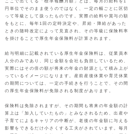
ここで出てくる「標準報酬月額」とは、毎月の給料を1
円単位でそのまま使うのではなく、一定の幅ごとに区切
って等級として扱ったものです。実際の給料や賞与の額
をもとに、毎年1回の定時決定や、昇給・降給があった
ときの随時改定によって見直され、その等級に保険料率
を掛けることで厚生年金保険料が計算されます。
給与明細に記載されている厚生年金保険料は、従業員本
人分のみであり、同じ金額を会社も負担しているため、
実際にはその倍の額が将来の年金の財源として積み上が
っているイメージになります。産前産後休業や育児休業
の期間については、一定の手続きを行うことで、その間
の厚生年金保険料が免除される制度があります。
保険料は免除されますが、その期間も将来の年金額の計
算上は「加入していたもの」とみなされるため、出産や
子育てによるキャリアの中断が、老後の年金額に与える
影響をできるだけ小さくする工夫がされています。毎月