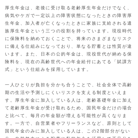
厚生年金は、老後に受け取る老齢厚生年金だけでなく、
病気やケガで一定以上の障害状態になったときの障害厚
生年金、加入者が亡くなったときに家族に支給される遺
族厚生年金という三つの役割を持っています。現役時代
に保険料を納めておくことで、将来のさまざまなリスク
に備える仕組みになっており、単なる貯蓄とは性質が違
います。また、日本の公的年金は、現役世代が納める保
険料を、現在の高齢世代への年金給付にあてる「賦課方
式」という仕組みを採用しています。
一人ひとりが負担を分かち合うことで、社会全体で高齢
期の生活や予測しにくいリスクを支える制度といえま
す。厚生年金に加入している人は、老齢基礎年金に加え
て老齢厚生年金が受け取れるため、国民年金だけの場合
と比べて、毎月の年金額が増える可能性が高くなりま
す。一方で、自営業者やフリーランスなど、原則として
国民年金のみに加入している人は、この2階部分がない