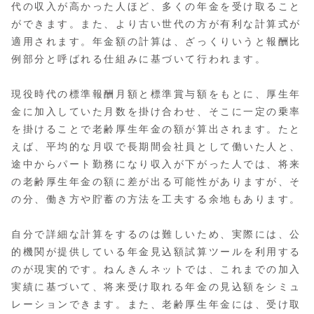
代の収入が高かった人ほど、多くの年金を受け取ること
ができます。また、より古い世代の方が有利な計算式が
適用されます。年金額の計算は、ざっくりいうと報酬比
例部分と呼ばれる仕組みに基づいて行われます。
現役時代の標準報酬月額と標準賞与額をもとに、厚生年
金に加入していた月数を掛け合わせ、そこに一定の乗率
を掛けることで老齢厚生年金の額が算出されます。たと
えば、平均的な月収で長期間会社員として働いた人と、
途中からパート勤務になり収入が下がった人では、将来
の老齢厚生年金の額に差が出る可能性がありますが、そ
の分、働き方や貯蓄の方法を工夫する余地もあります。
自分で詳細な計算をするのは難しいため、実際には、公
的機関が提供している年金見込額試算ツールを利用する
のが現実的です。ねんきんネットでは、これまでの加入
実績に基づいて、将来受け取れる年金の見込額をシミュ
レーションできます。また、老齢厚生年金には、受け取