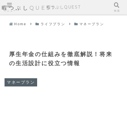
暇つぶしQUEST
暇つぶしQUEST
メニュー
検索
Home
ライフプラン
マネープラン
厚生年金の仕組みを徹底解説！将来
の生活設計に役立つ情報
マネープラン