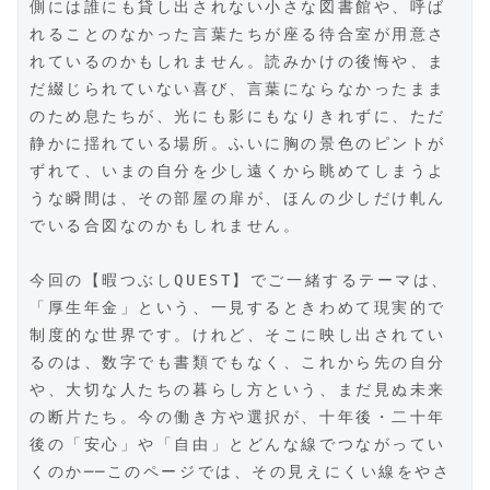
側には誰にも貸し出されない小さな図書館や、呼ば
れることのなかった言葉たちが座る待合室が用意さ
れているのかもしれません。読みかけの後悔や、ま
だ綴じられていない喜び、言葉にならなかったまま
のため息たちが、光にも影にもなりきれずに、ただ
静かに揺れている場所。ふいに胸の景色のピントが
ずれて、いまの自分を少し遠くから眺めてしまうよ
うな瞬間は、その部屋の扉が、ほんの少しだけ軋ん
でいる合図なのかもしれません。
今回の【暇つぶしQUEST】でご一緒するテーマは、
「厚生年金」という、一見するときわめて現実的で
制度的な世界です。けれど、そこに映し出されてい
るのは、数字でも書類でもなく、これから先の自分
や、大切な人たちの暮らし方という、まだ見ぬ未来
の断片たち。今の働き方や選択が、十年後・二十年
後の「安心」や「自由」とどんな線でつながってい
くのか──このページでは、その見えにくい線をやさ