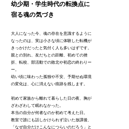
幼少期・学生時代の転換点に
宿る魂の気づき
大人になった今、魂の存在を意識するように
なったのは、実は小さな頃に体験した転機が
きっかけだったと気付く人も多いはずです。
親との別れ、友だちとの距離、初めての挫
折、転校、部活動での敗北や初恋の終わりー
ー。
幼い頃に味わった孤独や不安、予期せぬ環境
の変化は、心に消えない痕跡を残します。
初めて家族から離れて暮らした日の夜、胸が
ざわざわして眠れなかった。
本当の自分が何者なのか初めて考えた日。
教室で誰にも話しかけられず泣いた放課後、
「なぜ自分だけこんなにつらいのだろう」と