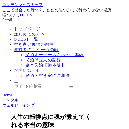
コンテンツへスキップ
ここで出会った時間を、ただの暇つぶしで終わらせない場所
暇つぶしQUEST
Scroll
トップページ
はじめての方へ
QUEST一覧
空き家と民泊の雑談
運営者のもう一つの顔
民泊オーナーさんへのご案内
民泊伴走人の記録
旅と民泊【熊本版】
お問い合わせ
民泊・空き家のご相談
Home
メンタル
ウェルビーイング
人生の転換点に魂が教えてく
れる本当の意味