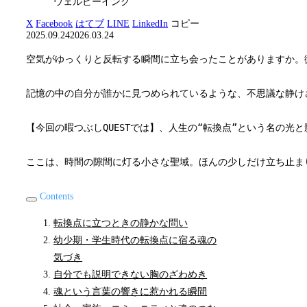
ウェルビーイング
X
Facebook
はてブ
LINE
LinkedIn
コピー
2025.09.24
2026.03.24
空気がゆっくりと反転する瞬間に立ち会ったことがありますか。
記憶の中の自分が誰かに見つめられているような、不思議な静け
【今回の暇つぶしQUESTでは】、人生の“転換点”という名の
ここは、時間の隙間に灯る小さな聖域。ほんの少しだけ立ち止ま
Contents
転換点に立つときの静かな問い
幼少期・学生時代の転換点に宿る魂の
気づき
自分でも説明できない胸のざわめき
魂という言葉の響きに惹かれる瞬間