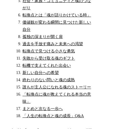
社会・家族・コミュニティと魂のつな
がり
転換点とは「魂が語りかけている時」
価値観が変わる瞬間に見つけた新しい
自分
孤独の深まりが開く扉
過去を手放す痛みと未来への渇望
転換点で見つける小さな勇気
失敗から受け取る魂のギフト
転機で支えてくれた出会い
新しい自分への希望
終わりのない問いと魂の成熟
誰もが主人公になれる魂のストーリー
「転換点に魂が教えてくれる本当の意
味」
まとめと次なる一歩へ
「人生の転換点と魂の成長」Q&A