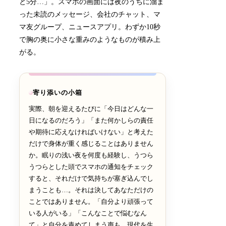
と5分…」。スマホの画面には夜のうちに溜ま
った未読のメッセージ、会社のチャット、マ
マ友グループ、ニュースアプリ。わずか10秒
で胸の奥に小さな重みのようなものが積み上
がる。
寄り添いの小箱
実際、朝を迎えるたびに「今日はどんな一
日になるのだろう」「また何かしらの責任
や期待に応えなければいけない」と考えた
だけで身体が重く感じることはありません
か。眠りの浅い夜を何度も経験し、うつら
うつらとした頭でスマホの通知をチェック
すると、それだけで気持ちが塞ぎ込んでし
まうことも…。それは決してあなただけの
ことではありません。「自分より頑張って
いる人がいる」「こんなことで悩むなん
て」と自分を責めてしまう声も、現代を生