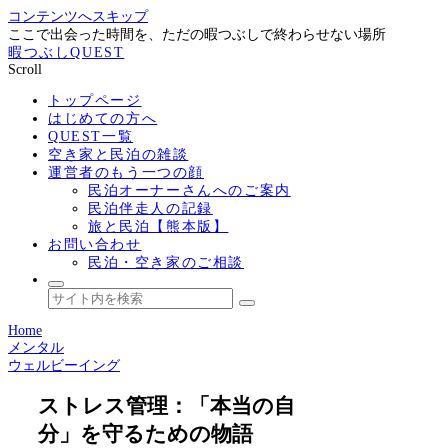
コンテンツへスキップ
ここで出会った時間を、ただの暇つぶしで終わらせない場所
暇つぶしQUEST
Scroll
トップページ
はじめての方へ
QUEST一覧
空き家と民泊の雑談
運営者のもう一つの顔
民泊オーナーさんへのご案内
民泊伴走人の記録
旅と民泊【熊本版】
お問い合わせ
民泊・空き家のご相談
Home
メンタル
ウェルビーイング
ストレス管理：「本当の自
分」を守るための物語