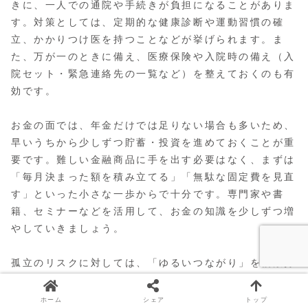
きに、一人での通院や手続きが負担になることがありま
す。対策としては、定期的な健康診断や運動習慣の確
立、かかりつけ医を持つことなどが挙げられます。ま
た、万が一のときに備え、医療保険や入院時の備え（入
院セット・緊急連絡先の一覧など）を整えておくのも有
効です。
お金の面では、年金だけでは足りない場合も多いため、
早いうちから少しずつ貯蓄・投資を進めておくことが重
要です。難しい金融商品に手を出す必要はなく、まずは
「毎月決まった額を積み立てる」「無駄な固定費を見直
す」といった小さな一歩からで十分です。専門家や書
籍、セミナーなどを活用して、お金の知識を少しずつ増
やしていきましょう。
孤立のリスクに対しては、「ゆるいつながり」を複数持
っておくことがポイントです。近所の顔見知り、趣味の
仲間、オンラインコミュニティなど、深い関係でなくて
ホーム
シェア
トップ