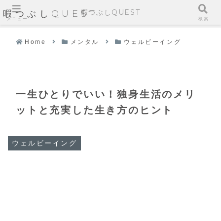
暇つぶしQUEST
暇つぶしQUEST
メニュー
検索
Home
メンタル
ウェルビーイング
一生ひとりでいい！独身生活のメリ
ットと充実した生き方のヒント
ウェルビーイング