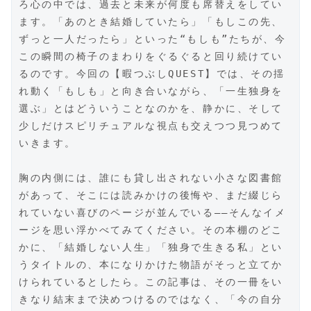
ろ心の中では、過去と未来が何度も席替えをしてい
ます。「あのとき結婚していたら」「もしこの先、
ずっと一人だったら」といった“もしも”たちが、今
この瞬間の椅子のまわりをぐるぐると回り続けてい
るのです。今回の【暇つぶしQUEST】では、その揺
れ動く「もしも」と向き合いながら、「一生独身を
選ぶ」とはどういうことなのかを、静かに、そして
少しだけスピリチュアルな視点も交えつつ見つめて
いきます。
胸の内側には、誰にも貸し出されない小さな図書館
があって、そこには読みかけの後悔や、まだ綴じら
れていない喜びのページが並んでいる――そんなイメ
ージを思い浮かべてみてください。その本棚のどこ
かに、「結婚しない人生」「独身で生きる私」とい
うタイトルの、本になりかけた物語がそっと立てか
けられているとしたら。この記事は、その一冊をい
きなり結末まで決めつけるのではなく、「今の自分