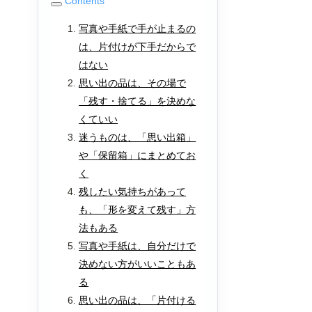
Contents
写真や手紙で手が止まるの
は、片付けが下手だからで
はない
思い出の品は、その場で
「残す・捨てる」を決めな
くていい
迷うものは、「思い出箱」
や「保留箱」にまとめてお
く
残したい気持ちがあって
も、「形を変えて残す」方
法もある
写真や手紙は、自分だけで
決めない方がいいこともあ
る
思い出の品は、「片付ける