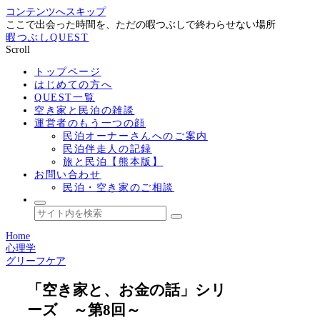
コンテンツへスキップ
ここで出会った時間を、ただの暇つぶしで終わらせない場所
暇つぶしQUEST
Scroll
トップページ
はじめての方へ
QUEST一覧
空き家と民泊の雑談
運営者のもう一つの顔
民泊オーナーさんへのご案内
民泊伴走人の記録
旅と民泊【熊本版】
お問い合わせ
民泊・空き家のご相談
Home
心理学
グリーフケア
「空き家と、お金の話」シリ
ーズ ～第8回～